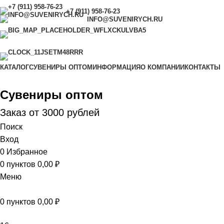
+7 (911) 958-76-23
INFO@SUVENIRYCH.RU
САНКТ-ПЕТЕРБУРГ,
УЛ. САДОВАЯ Д. 28-30,
КОРП. 43, МАГАЗИН 8
С 9.00 ДО 18.00 (ЕЖЕДНЕВНО)
КАТАЛОГ
СУВЕНИРЫ ОПТОМ
ИНФОРМАЦИЯ
О КОМПАНИИ
КОНТАКТЫ
Сувениры оптом
Заказ от 3000 рублей
Поиск
Вход
0
Избранное
0
пунктов
0,00
₽
Меню
0
пунктов
0,00
₽