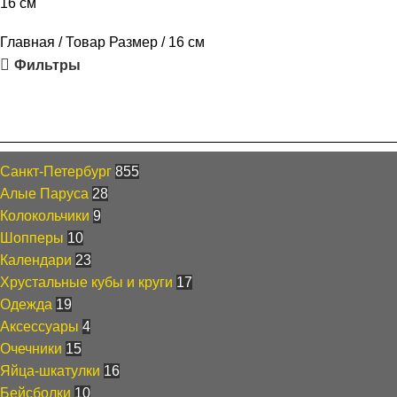
16 см
Главная
Товар Размер
16 см
Фильтры
Каталог
Санкт-Петербург
855
Алые Паруса
28
Колокольчики
9
Шопперы
10
Календари
23
Хрустальные кубы и круги
17
Одежда
19
Аксессуары
4
Очечники
15
Яйца-шкатулки
16
Бейсболки
10