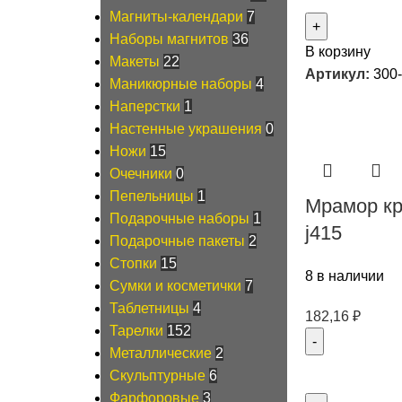
Магниты-календари
7
Наборы магнитов
36
В корзину
Макеты
22
Артикул:
300
Маникюрные наборы
4
Наперстки
1
Настенные украшения
0
Ножи
15
Очечники
0
Пепельницы
1
Мрамор кр
Подарочные наборы
1
j415
Подарочные пакеты
2
Стопки
15
8 в наличии
Сумки и косметички
7
Таблетницы
4
182,16
₽
Тарелки
152
Металлические
2
Скульптурные
6
Фарфоровые
3