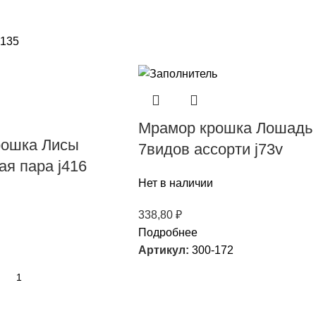
-135
Мрамор крошка Лошадь
рошка Лисы
7видов ассорти j73v
я пара j416
Нет в наличии
338,80
₽
Подробнее
Артикул:
300-172