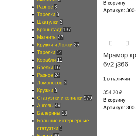
В корзину
Разное
3
Артикул:
300
Тарелки
8
Шкатулки
3
Кронштадт
137
Магниты
47
Кружки и Ложки
25
Тарелки
14
Мрамор к
Корабли
11
6v2 j366
Брелки
16
Разное
24
1 в наличии
Ломоносов
3
Кружки
3
354,20
₽
Статуэтки и копилки
979
В корзину
Ангелы
49
Артикул:
300
Балерины
18
Большие интерьерные
статуэтки
1
Бюсты
49