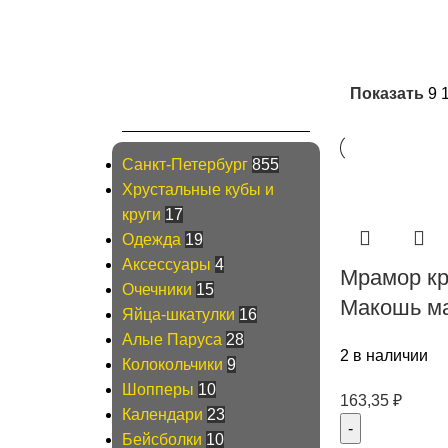
Каталог
Показать
9
Санкт-Петербург
855
Хрустальные кубы и
круги
17
Одежда
19
Аксессуары
4
Мрамор кр
Очечники
15
Макошь ма
Яйца-шкатулки
16
Алые Паруса
28
2 в наличии
Колокольчики
9
Шопперы
10
163,35
₽
Календари
23
Бейсболки
10