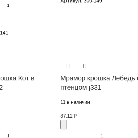
Артикул:
300-149
-141
ошка Кот в
Мрамор крошка Лебедь 
2
птенцом j331
11 в наличии
87,12
₽