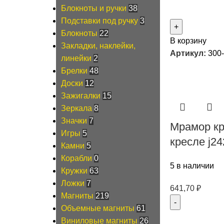
Блокноты и ручки
38
Подставки под ручку
3
Блокноты
22
В корзину
Закладки, наклейки,
Артикул:
300
линейки
2
Брелки
48
Доски
12
Зажигалки
15
Зеркала
8
Значки
7
Мрамор кр
Игры
5
кресле j24
Камни
5
Корабли
0
5 в наличии
Кружки
63
Ложки
7
641,70
₽
Магниты
219
Объемные магниты
61
Виниловые магниты
26