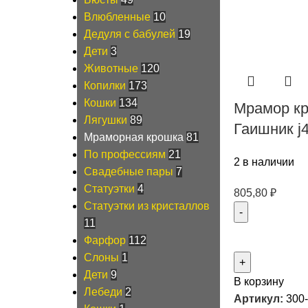
Влюбленные
10
Дедуля с бабулей
19
Дети
3
Животные
120
Копилки
173
Кошки
134
Мрамор к
Лягушки
89
Гаишник j
Мраморная крошка
81
По профессиям
21
2 в наличии
Свадебные пары
7
Статуэтки
4
805,80
₽
Статуэтки из кристаллов
11
Фарфор
112
Слоны
1
Дети
9
В корзину
Лебеди
2
Артикул:
300