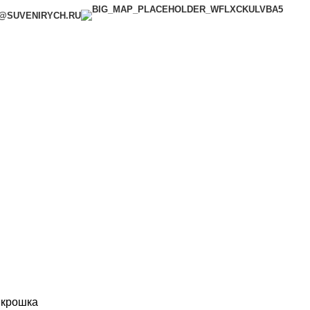
@SUVENIRYCH.RU
САНК
 крошка