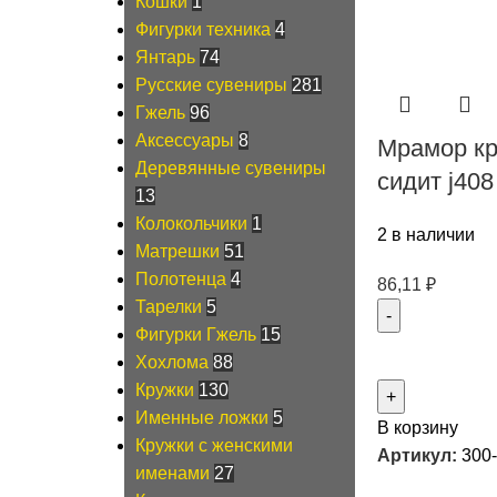
Кошки
1
Фигурки техника
4
Янтарь
74
Русские сувениры
281
Гжель
96
Аксессуары
8
Мрамор кр
Деревянные сувениры
сидит j408
13
Колокольчики
1
2 в наличии
Матрешки
51
Полотенца
4
86,11
₽
Тарелки
5
Фигурки Гжель
15
Хохлома
88
Кружки
130
Именные ложки
5
В корзину
Кружки с женскими
Артикул:
300
именами
27