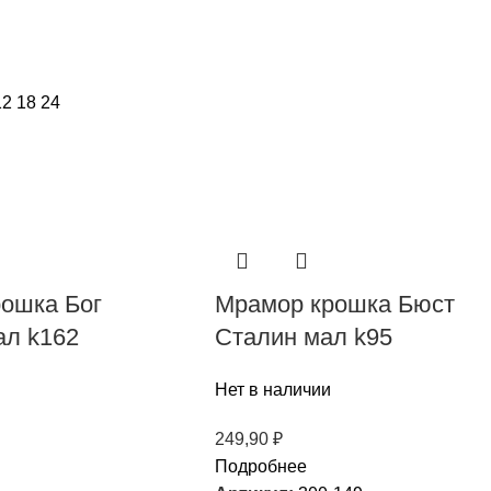
12
18
24
ошка Бог
Мрамор крошка Бюст
л k162
Сталин мал k95
Нет в наличии
249,90
₽
Подробнее