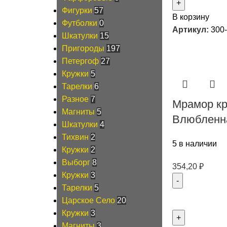
Фигурки
57
В корзину
Футболки
0
Артикул:
300
Шкатулки
15
Пригороды
197
Петергоф
27
Кружки
5
Тарелки
6
Разное
7
Мрамор к
Магниты
5
Влюбленна
Шкатулки
4
Тихвин
2
5 в наличии
Кружки
2
Выборг
8
354,20
₽
Кружки
3
Тарелки
5
Царское Село
20
Кружки
3
Магниты
3