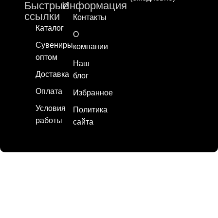
Быстрые
Информация
ссылки
Контакты
Каталог
О
Сувениры
компании
оптом
Наш
Доставка
блог
Оплата
Избранное
Условия
Политика
работы
сайта
2025 |
СувенирычЪ
| Все права защищены
Фильтры
0
Избранное
0
пунктов
Заказ