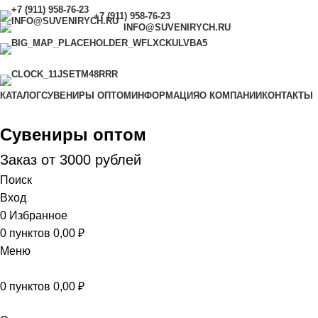
+7 (911) 958-76-23
INFO@SUVENIRYCH.RU
САНКТ-ПЕТЕРБУРГ,
УЛ. САДОВАЯ Д. 28-30,
КОРП. 43, МАГАЗИН 8
С 9.00 ДО 18.00 (ЕЖЕДНЕВНО)
КАТАЛОГ
СУВЕНИРЫ ОПТОМ
ИНФОРМАЦИЯ
О КОМПАНИИ
КОНТАКТЫ
Сувениры оптом
Заказ от 3000 рублей
Поиск
Вход
0
Избранное
0
пунктов
0,00
₽
Меню
0
пунктов
0,00
₽