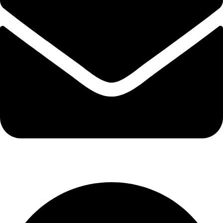
info@suvenirych.ru