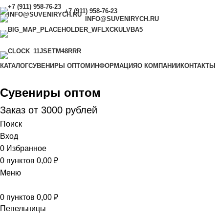
+7 (911) 958-76-23
INFO@SUVENIRYCH.RU
САНКТ-ПЕТЕРБУРГ,
УЛ. САДОВАЯ Д. 28-30,
КОРП. 43, МАГАЗИН 8
С 9.00 ДО 18.00 (ЕЖЕДНЕВНО)
КАТАЛОГ
СУВЕНИРЫ ОПТОМ
ИНФОРМАЦИЯ
О КОМПАНИИ
КОНТАКТЫ
Сувениры оптом
Заказ от 3000 рублей
Поиск
Вход
0
Избранное
0
пунктов
0,00
₽
Меню
0
пунктов
0,00
₽
Пепельницы