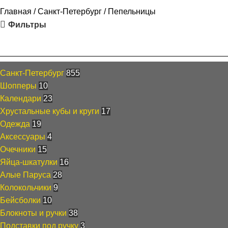
Главная
Санкт-Петербург
Пепельницы
Фильтры
Каталог
Санкт-Петербург
855
Шопперы
10
Календари
23
Хрустальные кубы и круги
17
Одежда
19
Аксессуары
4
Очечники
15
Яйца-шкатулки
16
Алые Паруса
28
Колокольчики
9
Бейсболки
10
Блокноты и ручки
38
Подставки под ручку
3