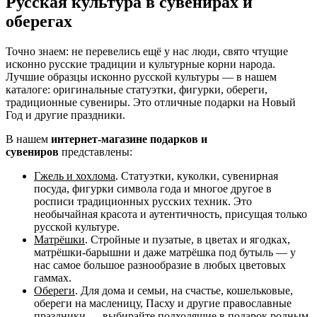
Русская культура в сувенирах и
оберегах
Точно знаем: не перевелись ещё у нас люди, свято чтущие
исконно русские традиции и культурные корни народа.
Лучшие образцы исконно русской культуры — в нашем
каталоге: оригинальные статуэтки, фигурки, обереги,
традиционные сувениры. Это отличные подарки на Новый
Год и другие праздники.
В нашем
интернет-магазине подарков и
сувениров
представлены:
Гжель и хохлома
. Статуэтки, куколки, сувенирная
посуда, фигурки символа года и многое другое в
росписи традиционных русских техник. Это
необычайная красота и аутентичность, присущая только
русской культуре.
Матрёшки
. Стройные и пузатые, в цветах и ягодках,
матрёшки-барышни и даже матрёшка под бутыль — у
нас самое большое разнообразие в любых цветовых
гаммах.
Обереги
. Для дома и семьи, на счастье, кошельковые,
обереги на масленицу, Пасху и другие православные
праздники — выбирайте подходящие в подарок родным