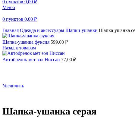
0
пунктов
0,00
₽
Меню
0
пунктов
0,00
₽
Главная
Одежда и аксессуары
Шапки-ушанки
Шапка-ушанка се
Шапка-ушанка фуксия
599,00
₽
Назад к товарам
Автобрелок мет зол Ниссан
77,00
₽
Увеличить
Шапка-ушанка серая