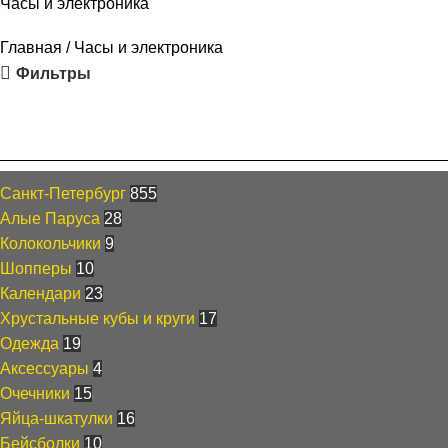
Часы и электроника
Главная
Часы и электроника
Фильтры
Каталог
Санкт-Петербург
855
Алые Паруса
28
Колокольчики
9
Шопперы
10
Календари
23
Хрустальные кубы и круги
17
Одежда
19
Аксессуары
4
Очечники
15
Яйца-шкатулки
16
Бейсболки
10