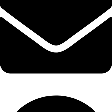
info@suvenirych.ru