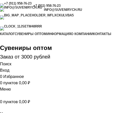
+7 (911) 958-76-23
INFO@SUVENIRYCH.RU
САНКТ-ПЕТЕРБУРГ,
УЛ. САДОВАЯ Д. 28-30,
КОРП. 43, МАГАЗИН 8
С 9.00 ДО 18.00 (ЕЖЕДНЕВНО)
КАТАЛОГ
СУВЕНИРЫ ОПТОМ
ИНФОРМАЦИЯ
О КОМПАНИИ
КОНТАКТЫ
Сувениры оптом
Заказ от 3000 рублей
Поиск
Вход
0
Избранное
0
пунктов
0,00
₽
Меню
0
пунктов
0,00
₽