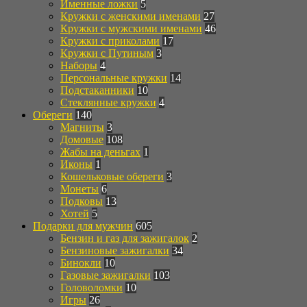
Именные ложки
5
Кружки с женскими именами
27
Кружки с мужскими именами
46
Кружки с приколами
17
Кружки с Путиным
3
Наборы
4
Персональные кружки
14
Подстаканники
10
Стеклянные кружки
4
Обереги
140
Магниты
3
Домовые
108
Жабы на деньгах
1
Иконы
1
Кошельковые обереги
3
Монеты
6
Подковы
13
Хотей
5
Подарки для мужчин
605
Бензин и газ для зажигалок
2
Бензиновые зажигалки
34
Бинокли
10
Газовые зажигалки
103
Головоломки
10
Игры
26