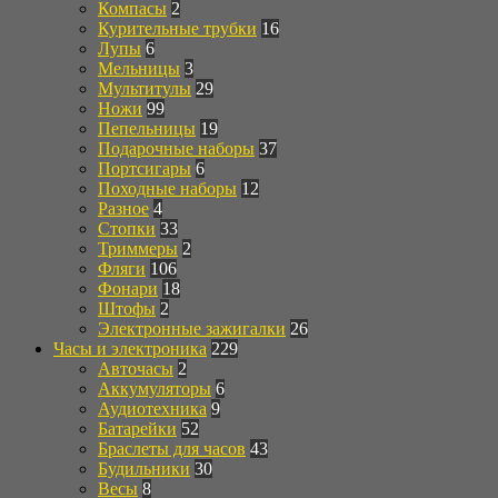
Компасы
2
Курительные трубки
16
Лупы
6
Мельницы
3
Мультитулы
29
Ножи
99
Пепельницы
19
Подарочные наборы
37
Портсигары
6
Походные наборы
12
Разное
4
Стопки
33
Триммеры
2
Фляги
106
Фонари
18
Штофы
2
Электронные зажигалки
26
Часы и электроника
229
Авточасы
2
Аккумуляторы
6
Аудиотехника
9
Батарейки
52
Браслеты для часов
43
Будильники
30
Весы
8