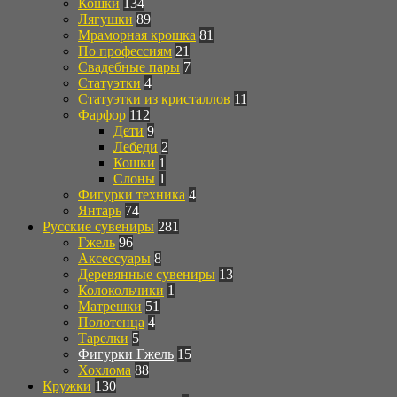
Кошки
134
Лягушки
89
Мраморная крошка
81
По профессиям
21
Свадебные пары
7
Статуэтки
4
Статуэтки из кристаллов
11
Фарфор
112
Дети
9
Лебеди
2
Кошки
1
Слоны
1
Фигурки техника
4
Янтарь
74
Русские сувениры
281
Гжель
96
Аксессуары
8
Деревянные сувениры
13
Колокольчики
1
Матрешки
51
Полотенца
4
Тарелки
5
Фигурки Гжель
15
Хохлома
88
Кружки
130