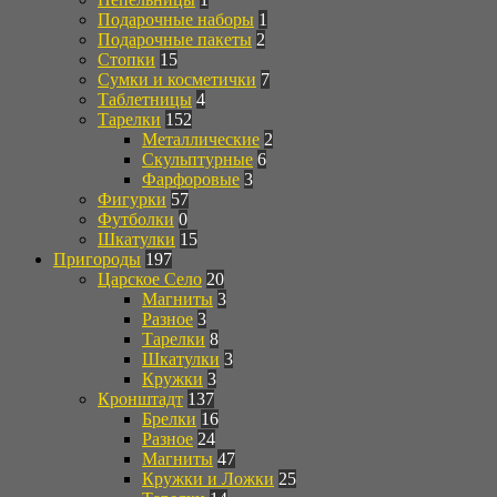
Подарочные наборы
1
Подарочные пакеты
2
Стопки
15
Сумки и косметички
7
Таблетницы
4
Тарелки
152
Металлические
2
Скульптурные
6
Фарфоровые
3
Фигурки
57
Футболки
0
Шкатулки
15
Пригороды
197
Царское Село
20
Магниты
3
Разное
3
Тарелки
8
Шкатулки
3
Кружки
3
Кронштадт
137
Брелки
16
Разное
24
Магниты
47
Кружки и Ложки
25