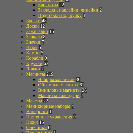
Блокноты
22
Закладки, наклейки, линейки
2
Подставки под ручку
3
Брелки
48
Доски
12
Зажигалки
15
Зеркала
8
Значки
7
Игры
5
Камни
5
Корабли
0
Кружки
63
Ложки
7
Магниты
219
Наборы магнитов
36
Объемные магниты
61
Виниловые магниты
26
Магниты-календари
7
Макеты
22
Маникюрные наборы
4
Наперстки
1
Настенные украшения
0
Ножи
15
Очечники
0
Пепельницы
1