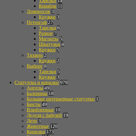
Тарелки
14
Корабли
11
Ломоносов
3
Кружки
3
Петергоф
27
Тарелки
6
Разное
7
Магниты
5
Шкатулки
4
Кружки
5
Тихвин
2
Кружки
2
Выборг
8
Тарелки
5
Кружки
3
Статуэтки и копилки
979
Ангелы
49
Балерины
18
Большие интерьерные статуэтки
1
Бюсты
49
Влюбленные
10
Дедуля с бабулей
19
Дети
3
Животные
120
Копилки
173