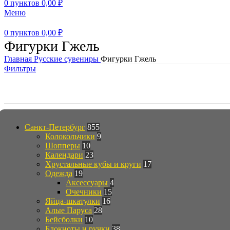
0
пунктов
0,00
₽
Меню
0
пунктов
0,00
₽
Фигурки Гжель
Главная
Русские сувениры
Фигурки Гжель
Фильтры
Каталог
Санкт-Петербург
855
Колокольчики
9
Шопперы
10
Календари
23
Хрустальные кубы и круги
17
Одежда
19
Аксессуары
4
Очечники
15
Яйца-шкатулки
16
Алые Паруса
28
Бейсболки
10
Блокноты и ручки
38