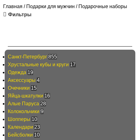
Главная
Подарки для мужчин
Подарочные наборы
Фильтры
Каталог
Санкт-Петербург
855
Хрустальные кубы и круги
17
Одежда
19
Аксессуары
4
Очечники
15
Яйца-шкатулки
16
Алые Паруса
28
Колокольчики
9
Шопперы
10
Календари
23
Бейсболки
10