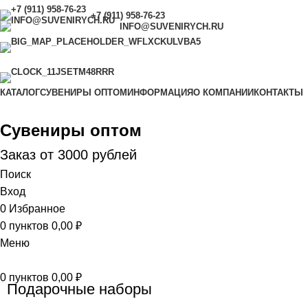
+7 (911) 958-76-23
INFO@SUVENIRYCH.RU
САНКТ-ПЕТЕРБУРГ,
УЛ. САДОВАЯ Д. 28-30,
КОРП. 43, МАГАЗИН 8
С 9.00 ДО 18.00 (ЕЖЕДНЕВНО)
КАТАЛОГ
СУВЕНИРЫ ОПТОМ
ИНФОРМАЦИЯ
О КОМПАНИИ
КОНТАКТЫ
Сувениры оптом
Заказ от 3000 рублей
Поиск
Вход
0
Избранное
0
пунктов
0,00
₽
Меню
0
пунктов
0,00
₽
Подарочные наборы