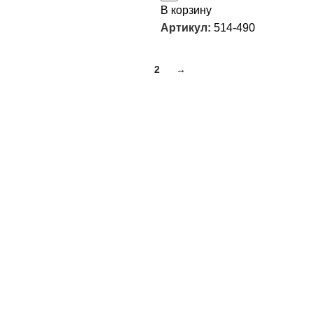
В корзину
Артикул:
514-490
1
2
→
Большой ассортимент товаров и самые выгодные условия
для вашего бизнеса.
Мы в соцсетях :