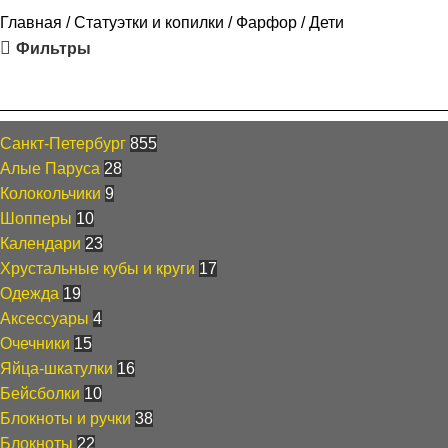
Главная
Статуэтки и копилки
Фарфор
Дети
Фильтры
Каталог
Санкт-Петербург
855
Алые Паруса
28
Колокольчики
9
Шопперы
10
Календари
23
Хрустальные кубы и круги
17
Одежда
19
Аксессуары
4
Очечники
15
Яйца-шкатулки
16
Бейсболки
10
Блокноты и ручки
38
Блокноты
22