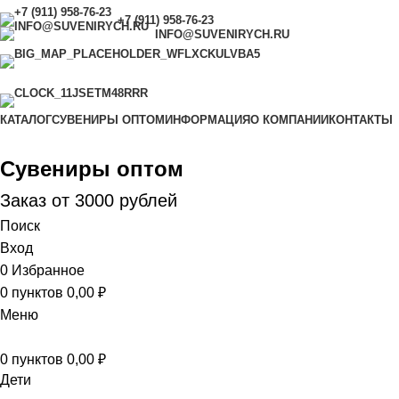
+7 (911) 958-76-23
INFO@SUVENIRYCH.RU
САНКТ-ПЕТЕРБУРГ,
УЛ. САДОВАЯ Д. 28-30,
КОРП. 43, МАГАЗИН 8
С 9.00 ДО 18.00 (ЕЖЕДНЕВНО)
КАТАЛОГ
СУВЕНИРЫ ОПТОМ
ИНФОРМАЦИЯ
О КОМПАНИИ
КОНТАКТЫ
Сувениры оптом
Заказ от 3000 рублей
Поиск
Вход
0
Избранное
0
пунктов
0,00
₽
Меню
0
пунктов
0,00
₽
Дети