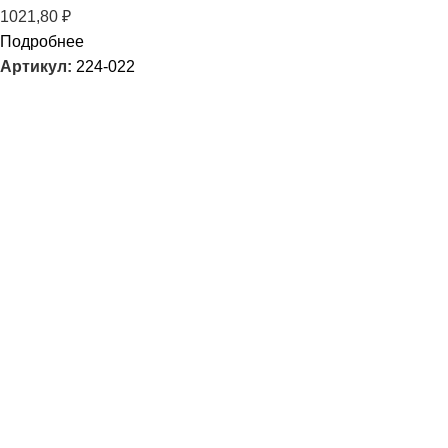
1021,80
₽
Подробнее
Артикул:
224-022
Большой ассортимент товаров и самые выгодные условия
для вашего бизнеса.
Мы в соцсетях :
Быстрые ссылки