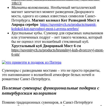
18h13/
Магнит
ы-колокольчики.
Необычный металлический
магнит запечатлел момент разведения Дворцового
моста, одного из самых известных символов Санкт-
Петербурга.
Магнит колокол Кот Разводной Мост и
Аврора серебро
https://suvenirych.ru/products/magnit-
kolokol-kot-razvodnoj-most-i-avrora-serebro/
Хрустальные кубы.
Сувенир для серьезных начальников
или утонченных подруг – нет такого человека, который
бы не оценил этот волшебный стеклянный куб.
Хрустальный куб Дворцовый Мост 6 см
https://suvenirych.ru/products/hrustalnyj-kub-dvorcovyj-most-
6-sm/
Сувениры с разводными мостами – это не просто предметы,
это напоминание о волшебной атмосфере белых ночей и
романтике Санкт-Петербурга.
Полезные сувениры: функциональные подарки с
петербургским колоритом
Помимо традиционных сувениров, в Санкт-Петербурге