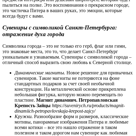
пылиться на полке. Это воспоминания о прекрасном городе,
это частичка Питера в ваших руках, это эмоции, которые
всегда будут с вами.
Сувениры с символикой Санкт-Петербурга:
отражение духа города
Символика города – это не только его герб, флаг или гимн,
это знаковые места, это то, что делает Санкт-Петербург
уникальным и узнаваемым. Сувениры с символикой города –
отличный способ выразить свою любовь к Северной столице.
Динамические магниты.
Новое решение для привычных
сувениров. Такие магниты не потеряются на фоне
стандартных подарков за счет своей необычной
конструкции. На металлической основе прикреплена
небольшая фигурка, которую можно перемещать по
пластине.
Магнит динамиич. Петропавловская
Крепость Зайцы
https://suvenirych.ru/products/magnit-
dinamiich-petropavlovskaja-krepost-zajcy/
Кружки.
Разнообразие форм и размеров, классические
мотивы, панорамные изображения Питера и любимые
всеми котики – все это нашло отражение в таком
полезном и таком дорогом нам сувенире как любимая