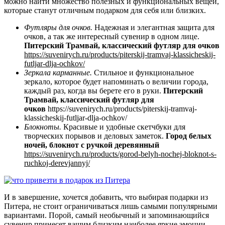
можно найти множество полезных и функциональных вещей,
которые станут отличным подарком для себя или близких.
Футляры для очков.
Надежная и элегантная защита для
очков, а так же интересный сувенир в одном лице.
Питерский Трамвай, классический футляр для очков
https://suvenirych.ru/products/piterskij-tramvaj-klassicheskij-
futljar-dlja-ochkov/
Зеркал
а
карманн
ы
е
.
Стильное и функциональное
зеркало, которое будет напоминать о величии города,
каждый раз, когда вы берете его в руки.
Питерский
Трамвай, классический футляр для
очков
https://suvenirych.ru/products/piterskij-tramvaj-
klassicheskij-futljar-dlja-ochkov/
Блокно
ты.
Красивые и удобные скетчбуки для
творческих порывов и деловых заметок.
Город белых
ночей, блокнот с ручкой деревянный
https://suvenirych.ru/products/gorod-belyh-nochej-bloknot-s-
ruchkoj-derevjannyj/
И в завершение, хочется добавить, что выбирая подарки из
Питера, не стоит ограничиваться лишь самыми популярными
вариантами. Порой, самый необычный и запоминающийся
сувенир принесет вашим близким наиболее яркие эмоции.