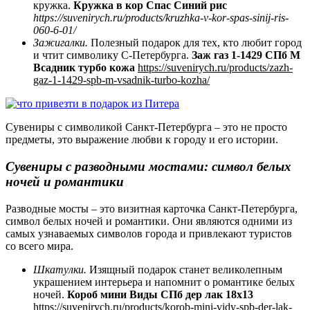
кружка.
Кружка в кор Спас Синий рис
https://suvenirych.ru/products/kruzhka-v-kor-spas-sinij-ris-
060-6-01/
Зажигалки.
Полезный подарок для тех, кто любит город
и чтит символику С-Петербурга.
Заж газ 1-1429 СПб М
Всадник турбо кожа
https://suvenirych.ru/products/zazh-
gaz-1-1429-spb-m-vsadnik-turbo-kozha/
Сувениры с символикой Санкт-Петербурга – это не просто
предметы, это выражение любви к городу и его истории.
Сувениры с разводными мостами: символ белых
ночей и романтики
Разводные мосты – это визитная карточка Санкт-Петербурга,
символ белых ночей и романтики. Они являются одними из
самых узнаваемых символов города и привлекают туристов
со всего мира.
Шкатулки.
Изящный подарок станет великолепным
украшением интерьера и напомнит о романтике белых
ночей.
Короб мини Виды СПб дер лак 18х13
https://suvenirych.ru/products/korob-mini-vidy-spb-der-lak-