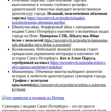
Объемные тарелки.
Оригинальные тарелки
выполненные в технике глубокого рельефа с
удивительной точностью передают величественную
архитектуру города.
Исаакий, позолоченная объемная
тарелка
https://suvenirych.ru/products/isaakij-
pozolochennaja-obemnaja-tarelka/
Шкатулки-яйца.
Фарфоровый яйца с панорамными
видами Санкт-Петербурга напомнит о волшебных видах
города на Неве.
Панорама СПБ, Шкатулка-Яйцо
белое с позолотой
https://suvenirych.ru/products/panorama-
spb-shkatulka-jajco-beloe-s-pozolotoj/
Колокольчики.
Небольшой звонкий сувенир станет
прекрасным украшением интерьера и напомнит об
истории Санкт-Петербурга.
Кот и Алые Паруса,
серебряный колокол
https://suvenirych.ru/products/kot-i-
alye-parusa-serebrjanyj-kolokol/
Миниатюры.
Объемные макеты выбирают ценители
истории и любители архитектурных сувениров города.
Грифон с золотыми
крыльями
https://suvenirych.ru/products/grifon-s-zolotymi-
kryljami/
Сувениры с видами Санкт-Петербурга – это не просто
предметы интерьера или дешевый ширпотреб, который будет