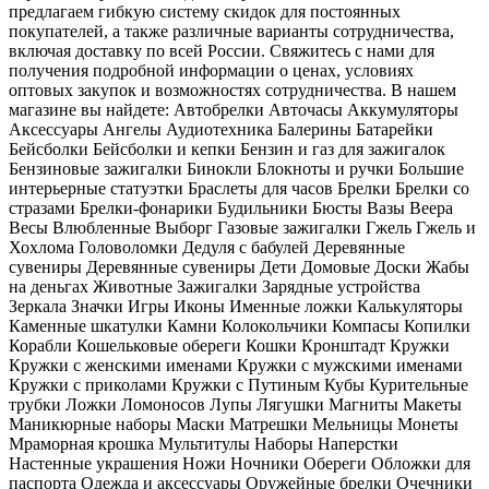
предлагаем гибкую систему скидок для постоянных
покупателей, а также различные варианты сотрудничества,
включая доставку по всей России. Свяжитесь с нами для
получения подробной информации о ценах, условиях
оптовых закупок и возможностях сотрудничества. В нашем
магазине вы найдете: Автобрелки Авточасы Аккумуляторы
Аксессуары Ангелы Аудиотехника Балерины Батарейки
Бейсболки Бейсболки и кепки Бензин и газ для зажигалок
Бензиновые зажигалки Бинокли Блокноты и ручки Большие
интерьерные статуэтки Браслеты для часов Брелки Брелки со
стразами Брелки-фонарики Будильники Бюсты Вазы Веера
Весы Влюбленные Выборг Газовые зажигалки Гжель Гжель и
Хохлома Головоломки Дедуля с бабулей Деревянные
сувениры Деревянные сувениры Дети Домовые Доски Жабы
на деньгах Животные Зажигалки Зарядные устройства
Зеркала Значки Игры Иконы Именные ложки Калькуляторы
Каменные шкатулки Камни Колокольчики Компасы Копилки
Корабли Кошельковые обереги Кошки Кронштадт Кружки
Кружки с женскими именами Кружки с мужскими именами
Кружки с приколами Кружки с Путиным Кубы Курительные
трубки Ложки Ломоносов Лупы Лягушки Магниты Макеты
Маникюрные наборы Маски Матрешки Мельницы Монеты
Мраморная крошка Мультитулы Наборы Наперстки
Настенные украшения Ножи Ночники Обереги Обложки для
паспорта Одежда и аксессуары Оружейные брелки Очечники