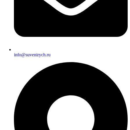
info@suvenirych.ru