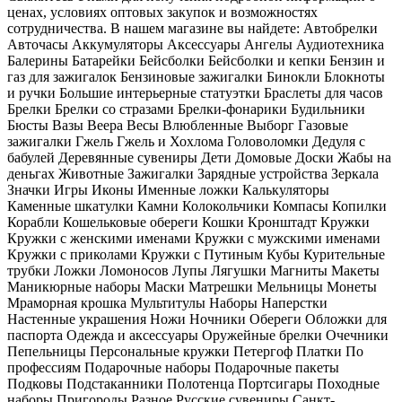
ценах, условиях оптовых закупок и возможностях
сотрудничества. В нашем магазине вы найдете: Автобрелки
Авточасы Аккумуляторы Аксессуары Ангелы Аудиотехника
Балерины Батарейки Бейсболки Бейсболки и кепки Бензин и
газ для зажигалок Бензиновые зажигалки Бинокли Блокноты
и ручки Большие интерьерные статуэтки Браслеты для часов
Брелки Брелки со стразами Брелки-фонарики Будильники
Бюсты Вазы Веера Весы Влюбленные Выборг Газовые
зажигалки Гжель Гжель и Хохлома Головоломки Дедуля с
бабулей Деревянные сувениры Дети Домовые Доски Жабы на
деньгах Животные Зажигалки Зарядные устройства Зеркала
Значки Игры Иконы Именные ложки Калькуляторы
Каменные шкатулки Камни Колокольчики Компасы Копилки
Корабли Кошельковые обереги Кошки Кронштадт Кружки
Кружки с женскими именами Кружки с мужскими именами
Кружки с приколами Кружки с Путиным Кубы Курительные
трубки Ложки Ломоносов Лупы Лягушки Магниты Макеты
Маникюрные наборы Маски Матрешки Мельницы Монеты
Мраморная крошка Мультитулы Наборы Наперстки
Настенные украшения Ножи Ночники Обереги Обложки для
паспорта Одежда и аксессуары Оружейные брелки Очечники
Пепельницы Персональные кружки Петергоф Платки По
профессиям Подарочные наборы Подарочные пакеты
Подковы Подстаканники Полотенца Портсигары Походные
наборы Пригороды Разное Русские сувениры Санкт-