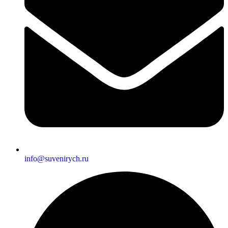
info@suvenirych.ru