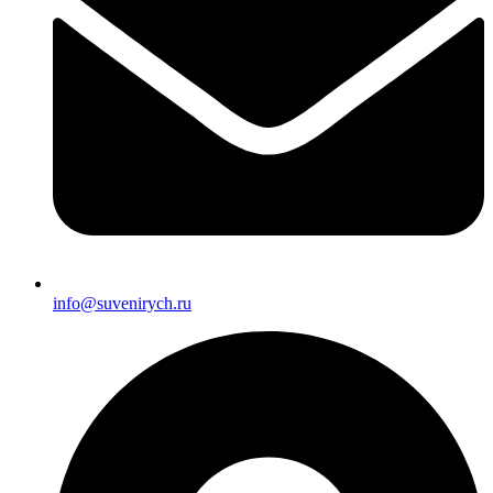
info@suvenirych.ru