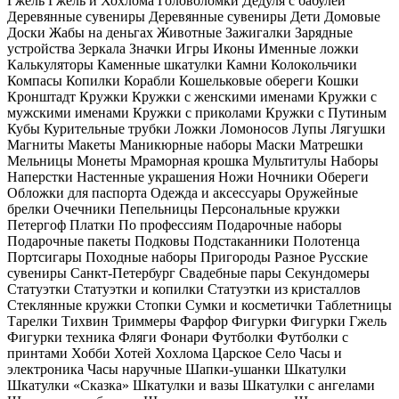
Гжель Гжель и Хохлома Головоломки Дедуля с бабулей
Деревянные сувениры Деревянные сувениры Дети Домовые
Доски Жабы на деньгах Животные Зажигалки Зарядные
устройства Зеркала Значки Игры Иконы Именные ложки
Калькуляторы Каменные шкатулки Камни Колокольчики
Компасы Копилки Корабли Кошельковые обереги Кошки
Кронштадт Кружки Кружки с женскими именами Кружки с
мужскими именами Кружки с приколами Кружки с Путиным
Кубы Курительные трубки Ложки Ломоносов Лупы Лягушки
Магниты Макеты Маникюрные наборы Маски Матрешки
Мельницы Монеты Мраморная крошка Мультитулы Наборы
Наперстки Настенные украшения Ножи Ночники Обереги
Обложки для паспорта Одежда и аксессуары Оружейные
брелки Очечники Пепельницы Персональные кружки
Петергоф Платки По профессиям Подарочные наборы
Подарочные пакеты Подковы Подстаканники Полотенца
Портсигары Походные наборы Пригороды Разное Русские
сувениры Санкт-Петербург Свадебные пары Секундомеры
Статуэтки Статуэтки и копилки Статуэтки из кристаллов
Стеклянные кружки Стопки Сумки и косметички Таблетницы
Тарелки Тихвин Триммеры Фарфор Фигурки Фигурки Гжель
Фигурки техника Фляги Фонари Футболки Футболки с
принтами Хобби Хотей Хохлома Царское Село Часы и
электроника Часы наручные Шапки-ушанки Шкатулки
Шкатулки «Сказка» Шкатулки и вазы Шкатулки с ангелами