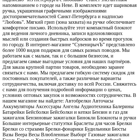
напоминанием о городе на Неве. В комплекте идет шариковая
ручка, украшенная графичными изображениями
достопримечательностей Санкт-Петербурга и надписью
“Любовь”. Мягкий грип (зона захвата) на ручке обеспечивает
комфортное письмо. Используйте этот компактный блокнот
для ведения личного дневника, записи вдохновляющих
мыслей или создания быстрых набросков во время прогулок
по городу. В интернет-магазине “СувенирычЪ” представлено
более 1000 видов подарков для самых разных поводов. Мы
работаем как с малым, так и с большим бизнесом, и
предлагаем самые выгодные условия для наших партнёров.
Для заказа крупной партии товаров, необходимо заранее
связаться с нами. Мы предлагаем гибкую систему скидок для
постоянных покупателей, а также различные варианты
сотрудничества, включая доставку по всей России. Свяжитесь
с нами для получения подробной информации о ценах,
условиях оптовых закупок и возможностях сотрудничества. В
нашем магазине вы найдете: Автобрелки Авточасы
Аккумуляторы Аксессуары Ангелы Аудиотехника Балерины
Батарейки Бейсболки Бейсболки и кепки Бензин и газ для
зажигалок Бензиновые зажигалки Бинокли Блокноты и ручки
Большие интерьерные статуэтки Браслеты для часов Брелки
Брелки со стразами Брелки-фонарики Будильники Бюсты
Вазы Веера Весы Влюбленные Выборг Газовые зажигалки