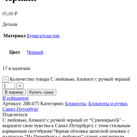
95,00
₽
Детали
Материал
Бумага/пластик
Цвет
Черный
17 в наличии
Количество товара С любовью, блокнот с ручкой черный
В корзину
Купить сразу
В избранное
Артикул:
288-075
Категории:
Блокноты
,
Блокноты и ручки
,
Санкт-Петербург
Поделиться:
С любовью, блокнот с ручкой черный от “СувенирычЪ” –
выразите свои чувства к Санкт-Петербургу с этим стильным
карманным скетчбуком! Черная обложка записной книжки с
надписью “Из Петербурга с любовью” станет элегантным