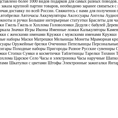
тавлено более 1000 видов подарков для самых разных поводов. 
заказа крупной партии товаров, необходимо заранее связаться 
ючая доставку по всей России. Свяжитесь с нами для получения
: Автобрелки Авточасы Аккумуляторы Аксессуары Ангелы Аудиот
окноты и ручки Большие интерьерные статуэтки Браслеты для ч
и Гжель Гжель и Хохлома Головоломки Дедуля с бабулей Дере
Зеркала Значки Игры Иконы Именные ложки Калькуляторы Каме
жки с женскими именами Кружки с мужскими именами Кружки 
е наборы Маски Матрешки Мельницы Монеты Мраморная крош
ссуары Оружейные брелки Очечники Пепельницы Персональные
игары Походные наборы Пригороды Разное Русские сувениры С
кружки Стопки Сумки и косметички Таблетницы Тарелки Тихви
охлома Царское Село Часы и электроника Часы наручные Шапк
етами Шкатулки с цветами Штофы Электронные зажигалки Янта