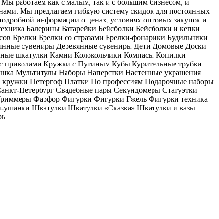
Мы работаем как с малым, так и с большим бизнесом, и
с нами. Мы предлагаем гибкую систему скидок для постоянных
 подробной информации о ценах, условиях оптовых закупок и
ехника Балерины Батарейки Бейсболки Бейсболки и кепки
асов Брелки Брелки со стразами Брелки-фонарики Будильники
вянные сувениры Деревянные сувениры Дети Домовые Доски
нные шкатулки Камни Колокольчики Компасы Копилки
с приколами Кружки с Путиным Кубы Курительные трубки
ка Мультитулы Наборы Наперстки Настенные украшения
 кружки Петергоф Платки По профессиям Подарочные наборы
анкт-Петербург Свадебные пары Секундомеры Статуэтки
н Триммеры Фарфор Фигурки Фигурки Гжель Фигурки техника
и-ушанки Шкатулки Шкатулки «Сказка» Шкатулки и вазы
рь