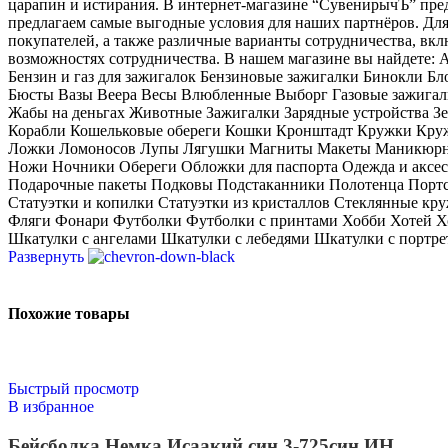
царапин и истирания. В интернет-магазине “СувенирычЪ” предс
предлагаем самые выгодные условия для наших партнёров. Для 
покупателей, а также различные варианты сотрудничества, вкл
возможностях сотрудничества. В нашем магазине вы найдете
Бензин и газ для зажигалок Бензиновые зажигалки Бинокли Бл
Бюсты Вазы Веера Весы Влюбленные Выборг Газовые зажигалк
Жабы на деньгах Животные Зажигалки Зарядные устройства 
Корабли Кошельковые обереги Кошки Кронштадт Кружки Кру
Ложки Ломоносов Лупы Лягушки Магниты Макеты Маникюрны
Ножи Ночники Обереги Обложки для паспорта Одежда и аксе
Подарочные пакеты Подковы Подстаканники Полотенца Портс
Статуэтки и копилки Статуэтки из кристаллов Стеклянные 
Фляги Фонари Футболки Футболки с принтами Хобби Хотей Х
Шкатулки с ангелами Шкатулки с лебедями Шкатулки с портр
Развернуть
Похожие товары
Быстрый просмотр
В избранное
Бейсболка Немка Исаакий син 3-725син ИН