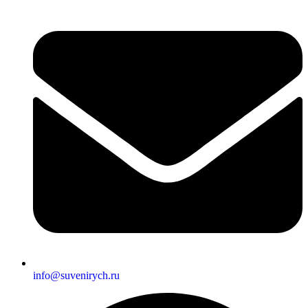
info@suvenirych.ru