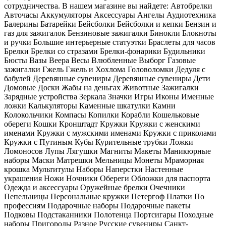
сотрудничества. В нашем магазине вы найдете: Автобрелки
Авточасы Аккумуляторы Аксессуары Ангелы Аудиотехника
Балерины Батарейки Бейсболки Бейсболки и кепки Бензин и
газ для зажигалок Бензиновые зажигалки Бинокли Блокноты
и ручки Большие интерьерные статуэтки Браслеты для часов
Брелки Брелки со стразами Брелки-фонарики Будильники
Бюсты Вазы Веера Весы Влюбленные Выборг Газовые
зажигалки Гжель Гжель и Хохлома Головоломки Дедуля с
бабулей Деревянные сувениры Деревянные сувениры Дети
Домовые Доски Жабы на деньгах Животные Зажигалки
Зарядные устройства Зеркала Значки Игры Иконы Именные
ложки Калькуляторы Каменные шкатулки Камни
Колокольчики Компасы Копилки Корабли Кошельковые
обереги Кошки Кронштадт Кружки Кружки с женскими
именами Кружки с мужскими именами Кружки с приколами
Кружки с Путиным Кубы Курительные трубки Ложки
Ломоносов Лупы Лягушки Магниты Макеты Маникюрные
наборы Маски Матрешки Мельницы Монеты Мраморная
крошка Мультитулы Наборы Наперстки Настенные
украшения Ножи Ночники Обереги Обложки для паспорта
Одежда и аксессуары Оружейные брелки Очечники
Пепельницы Персональные кружки Петергоф Платки По
профессиям Подарочные наборы Подарочные пакеты
Подковы Подстаканники Полотенца Портсигары Походные
наборы Пригороды Разное Русские сувениры Санкт-